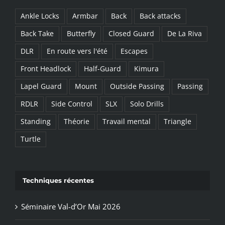
:
Ankle Locks
Armbar
Back
Back attacks
Back Take
Butterfly
Closed Guard
De La Riva
DLR
En route vers l'été
Escapes
Front Headlock
Half-Guard
Kimura
Lapel Guard
Mount
Outside Passing
Passing
RDLR
Side Control
SLX
Solo Drills
Standing
Théorie
Travail mental
Triangle
Turtle
Techniques récentes
Séminaire Val-d’Or Mai 2026