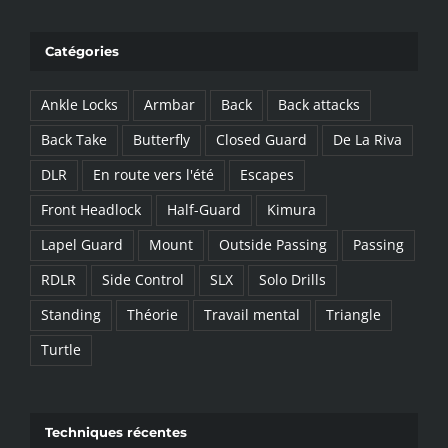
le
site
Catégories
:
Ankle Locks
Armbar
Back
Back attacks
Back Take
Butterfly
Closed Guard
De La Riva
DLR
En route vers l'été
Escapes
Front Headlock
Half-Guard
Kimura
Lapel Guard
Mount
Outside Passing
Passing
RDLR
Side Control
SLX
Solo Drills
Standing
Théorie
Travail mental
Triangle
Turtle
Techniques récentes