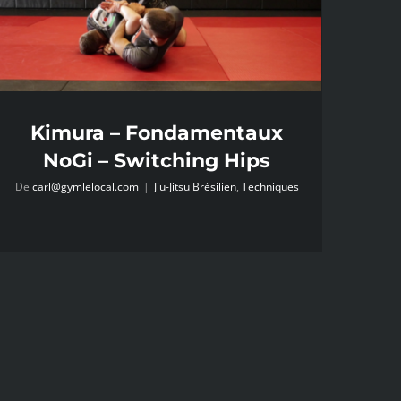
Kimura – Fondamentaux
NoGi – Switching Hips
De
carl@gymlelocal.com
|
Jiu-Jitsu Brésilien
,
Techniques