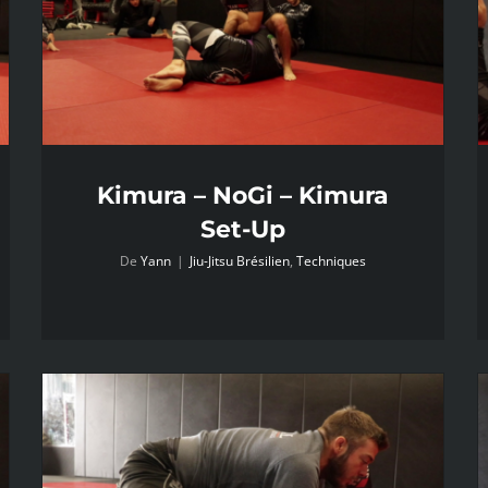
Kimura – NoGi – Kimura
Set-Up
De
Yann
|
Jiu-Jitsu Brésilien
,
Techniques