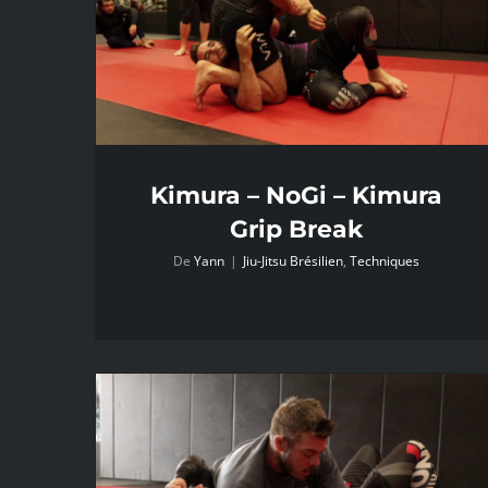
Kimura – NoGi – Kimura
Grip Break
De
Yann
|
Jiu-Jitsu Brésilien
,
Techniques