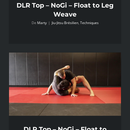
DLR Top – NoGi – Float to Leg
Weave
De
Marty
|
Jiu-Jitsu Brésilien
,
Techniques
DLR Top – NoGi – Float to