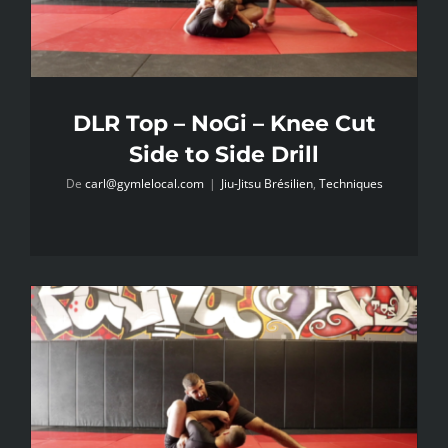
DLR Top – NoGi – Knee Cut
Side to Side Drill
De
carl@gymlelocal.com
|
Jiu-Jitsu Brésilien
,
Techniques