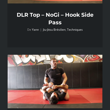
DLR Top – NoGi – Hook Side
Pass
De
Yann
|
Jiu-Jitsu Brésilien
,
Techniques