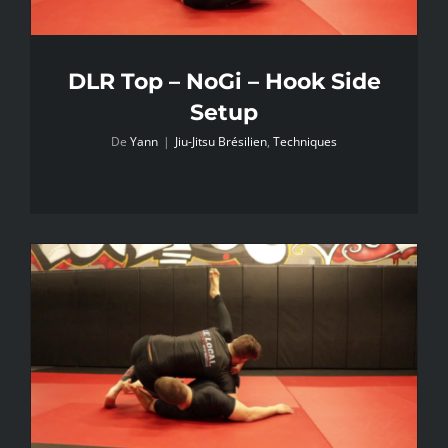
DLR Top – NoGi – Hook Side
Setup
De
Yann
|
Jiu-Jitsu Brésilien
,
Techniques