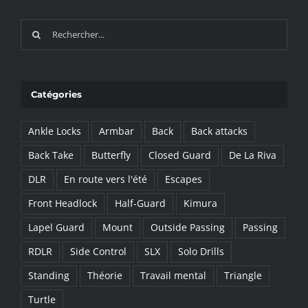
Recherche
sur
le
site
Catégories
:
Ankle Locks
Armbar
Back
Back attacks
Back Take
Butterfly
Closed Guard
De La Riva
DLR
En route vers l'été
Escapes
Front Headlock
Half-Guard
Kimura
Lapel Guard
Mount
Outside Passing
Passing
RDLR
Side Control
SLX
Solo Drills
Standing
Théorie
Travail mental
Triangle
Turtle