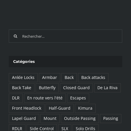
Recherche
sur
le
site
Catégories
:
Ankle Locks
Armbar
Back
Back attacks
Back Take
Butterfly
Closed Guard
De La Riva
DLR
En route vers l'été
Escapes
Front Headlock
Half-Guard
Kimura
Lapel Guard
Mount
Outside Passing
Passing
RDLR
Side Control
SLX
Solo Drills