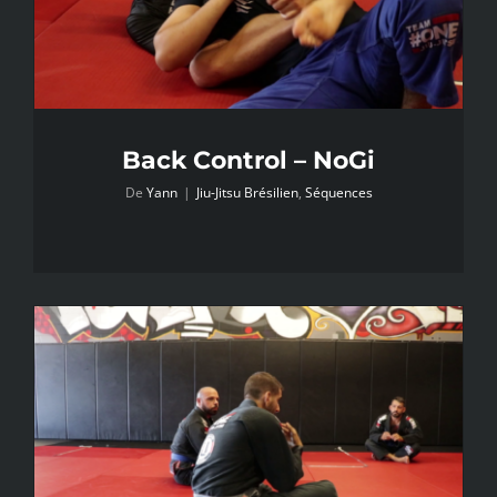
Back Control – NoGi
De
Yann
|
Jiu-Jitsu Brésilien
,
Séquences