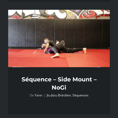
Séquence – Side Mount –
NoGi
De
Yann
|
Jiu-Jitsu Brésilien
,
Séquences