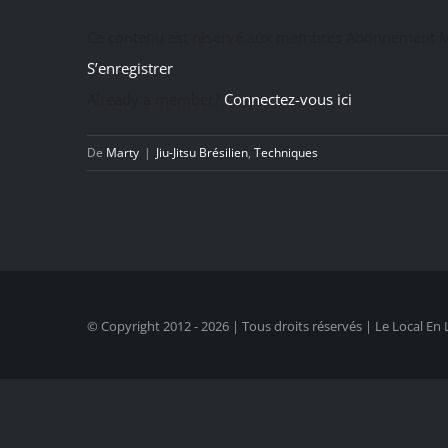
Ce contenu est réservé aux membres Abonnement M
S’enregistrer
Already a member?
Connectez-vous ici
De
Marty
|
Jiu-Jitsu Brésilien
,
Techniques
© Copyright 2012 -
2026 | Tous droits réservés | Le Local En 