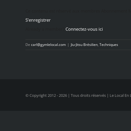
Ce contenu est réservé aux membres Abonnement M
S’enregistrer
Already a member?
Connectez-vous ici
De
carl@gymlelocal.com
|
Jiu-Jitsu Brésilien
,
Techniques
© Copyright 2012 -
2026 | Tous droits réservés | Le Local En 