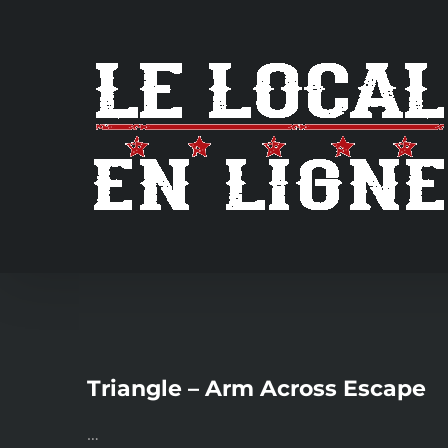
Skip
to
content
Triangle – Arm Across Escape
…