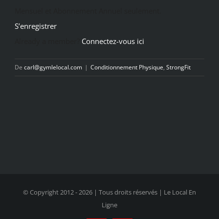
Mensuel et Abonnement Annuel seulement.
S’enregistrer
Already a member?
Connectez-vous ici
De
carl@gymlelocal.com
|
Conditionnement Physique
,
StrongFit
© Copyright 2012 -
2026 | Tous droits réservés | Le Local En
Ligne