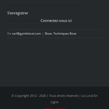
Mensuel et Abonnement Annuel seulement.
S’enregistrer
Already a member?
Connectez-vous ici
De
carl@gymlelocal.com
|
Boxe
,
Techniques Boxe
© Copyright 2012 -
2026 | Tous droits réservés | Le Local En
Ligne