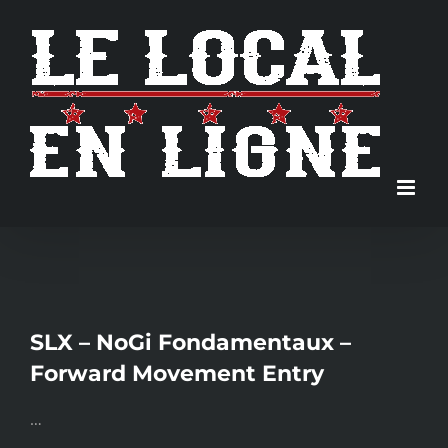
Skip
to
content
SLX – NoGi Fondamentaux –
Forward Movement Entry
…