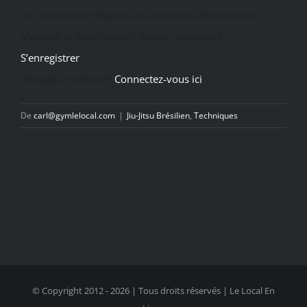
Ce contenu est réservé aux membres Abonnement
Mensuel et Abonnement Annuel seulement.
S’enregistrer
Already a member?
Connectez-vous ici
De
carl@gymlelocal.com
|
Jiu-Jitsu Brésilien
,
Techniques
© Copyright 2012 -
2026 | Tous droits réservés | Le Local En