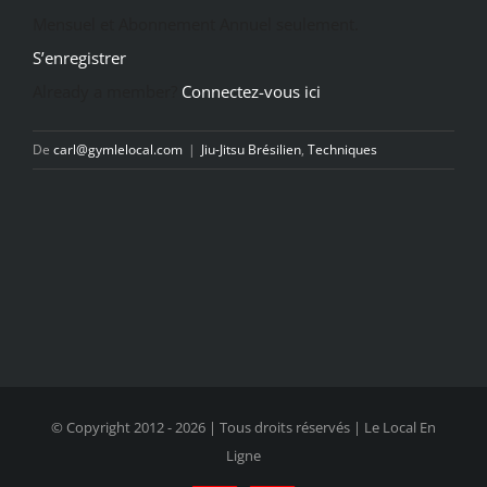
Mensuel et Abonnement Annuel seulement.
S’enregistrer
Already a member?
Connectez-vous ici
De
carl@gymlelocal.com
|
Jiu-Jitsu Brésilien
,
Techniques
© Copyright 2012 -
2026 | Tous droits réservés | Le Local En
Ligne