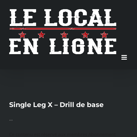
Skip
to
content
Single Leg X – Drill de base
…
Ce contenu est réservé aux membres Abonnement