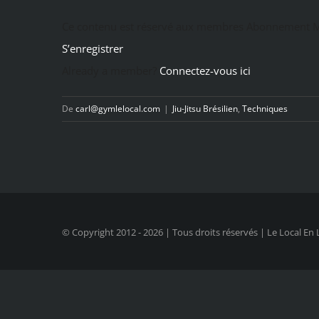
Ce contenu est réservé aux membres Abonnement M
S’enregistrer
Already a member?
Connectez-vous ici
De
carl@gymlelocal.com
|
Jiu-Jitsu Brésilien
,
Techniques
© Copyright 2012 -
2026 | Tous droits réservés | Le Local En 