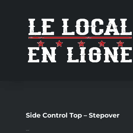
Skip
to
content
Side Control Top – Stepover
…