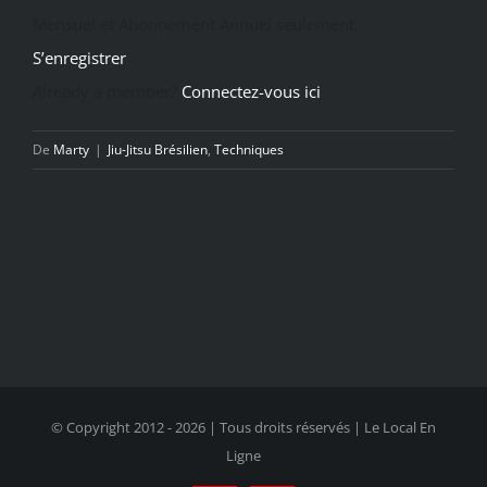
Mensuel et Abonnement Annuel seulement.
S’enregistrer
Already a member?
Connectez-vous ici
De
Marty
|
Jiu-Jitsu Brésilien
,
Techniques
© Copyright 2012 -
2026 | Tous droits réservés | Le Local En
Ligne