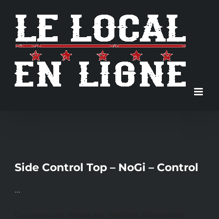
Skip
to
content
Side Control Top – NoGi – Control
…
Ce contenu est réservé aux membres Abonnement