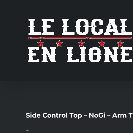
Skip
to
content
Side Control Top – NoGi – Arm T
…