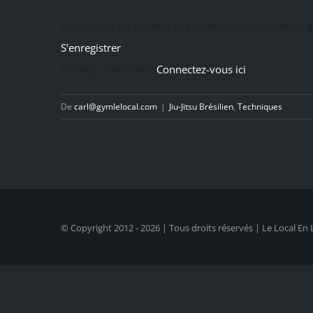
Ce contenu est réservé aux membres Abonnement M
S’enregistrer
Already a member?
Connectez-vous ici
De
carl@gymlelocal.com
|
Jiu-Jitsu Brésilien
,
Techniques
© Copyright 2012 -
2026 | Tous droits réservés | Le Local En 