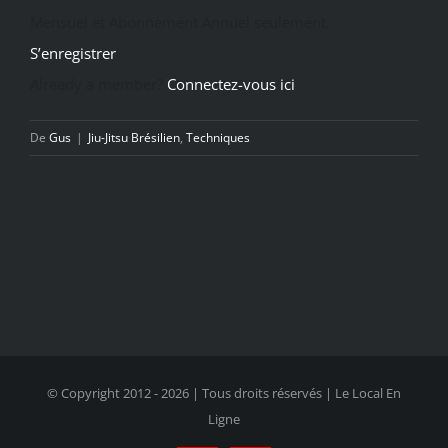
Mensuel et Abonnement Annuel seulement.
S’enregistrer
Already a member?
Connectez-vous ici
De
Gus
|
Jiu-Jitsu Brésilien
,
Techniques
© Copyright 2012 -
2026 | Tous droits réservés | Le Local En
Ligne