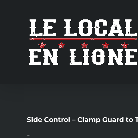
Skip
to
content
Side Control – Clamp Guard to 
…