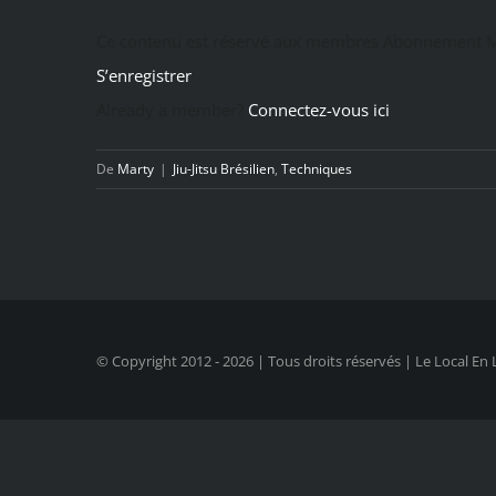
Ce contenu est réservé aux membres Abonnement M
S’enregistrer
Already a member?
Connectez-vous ici
De
Marty
|
Jiu-Jitsu Brésilien
,
Techniques
© Copyright 2012 -
2026 | Tous droits réservés | Le Local En 