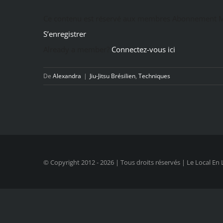
Ce contenu est réservé aux membres Abonnement M
S’enregistrer
Already a member?
Connectez-vous ici
De
Alexandra
|
Jiu-Jitsu Brésilien
,
Techniques
© Copyright 2012 -
2026 | Tous droits réservés | Le Local En 