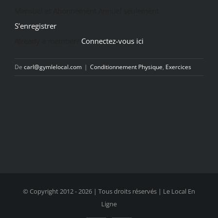
Mensuel et Abonnement Annuel seulement.
S’enregistrer
Already a member?
Connectez-vous ici
De
carl@gymlelocal.com
|
Conditionnement Physique
,
Exercices
© Copyright 2012 -
2026 | Tous droits réservés | Le Local En
Ligne