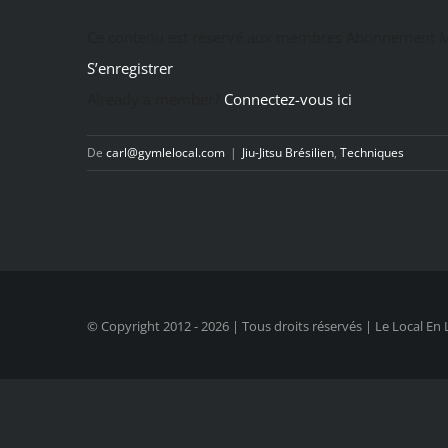
Ce contenu est réservé aux membres Abonnement M
S’enregistrer
Already a member?
Connectez-vous ici
De
carl@gymlelocal.com
|
Jiu-Jitsu Brésilien
,
Techniques
© Copyright 2012 -
2026 | Tous droits réservés | Le Local En 