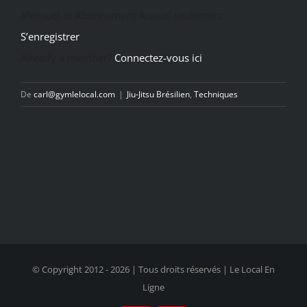
Mensuel et Abonnement Annuel seulement.
S’enregistrer
Already a member?
Connectez-vous ici
De
carl@gymlelocal.com
|
Jiu-Jitsu Brésilien
,
Techniques
© Copyright 2012 -
2026 | Tous droits réservés | Le Local En
Ligne