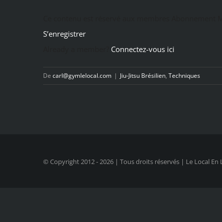
Ce contenu est réservé aux membres Abonnement M
S’enregistrer
Already a member?
Connectez-vous ici
De
carl@gymlelocal.com
|
Jiu-Jitsu Brésilien
,
Techniques
© Copyright 2012 -
2026 | Tous droits réservés | Le Local En 