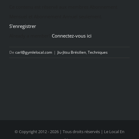
Ce contenu est réservé aux membres Abonnement
Mensuel et Abonnement Annuel seulement.
S’enregistrer
Already a member?
Connectez-vous ici
De
carl@gymlelocal.com
|
Jiu-Jitsu Brésilien
,
Techniques
© Copyright 2012 -
2026 | Tous droits réservés | Le Local En