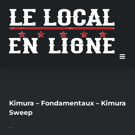
Skip
to
content
Kimura – Fondamentaux – Kimura
Sweep
…