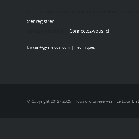
Ce contenu est réservé aux membres Abonnement M
S’enregistrer
Already a member?
Connectez-vous ici
De
carl@gymlelocal.com
|
Techniques
© Copyright 2012 -
2026 | Tous droits réservés | Le Local En 