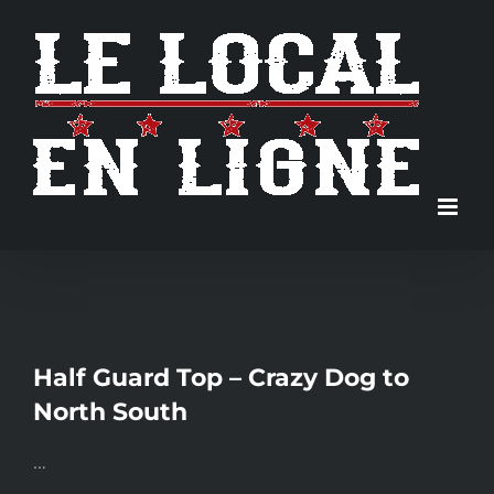
Skip
to
content
Half Guard Top – Crazy Dog to
North South
…