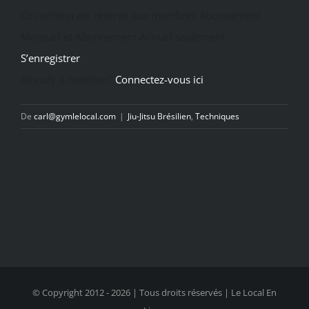
Ce contenu est réservé aux membres Abonnement
Mensuel et Abonnement Annuel seulement.
S’enregistrer
Already a member?
Connectez-vous ici
De
carl@gymlelocal.com
|
Jiu-Jitsu Brésilien
,
Techniques
© Copyright 2012 -
2026 | Tous droits réservés | Le Local En