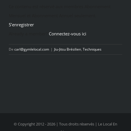
Ce contenu est réservé aux membres Abonnement
Mensuel et Abonnement Annuel seulement.
S’enregistrer
Already a member?
Connectez-vous ici
De
carl@gymlelocal.com
|
Jiu-Jitsu Brésilien
,
Techniques
© Copyright 2012 -
2026 | Tous droits réservés | Le Local En