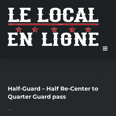
Skip
to
content
Half-Guard – Half Re-Center to
Quarter Guard pass
…