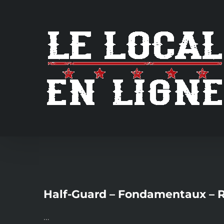
Skip
to
content
Half-Guard – Fondamentaux – R
…