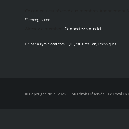
Ce contenu est réservé aux membres Abonnement M
S’enregistrer
Already a member?
Connectez-vous ici
De
carl@gymlelocal.com
|
Jiu-Jitsu Brésilien
,
Techniques
© Copyright 2012 -
2026 | Tous droits réservés | Le Local En 