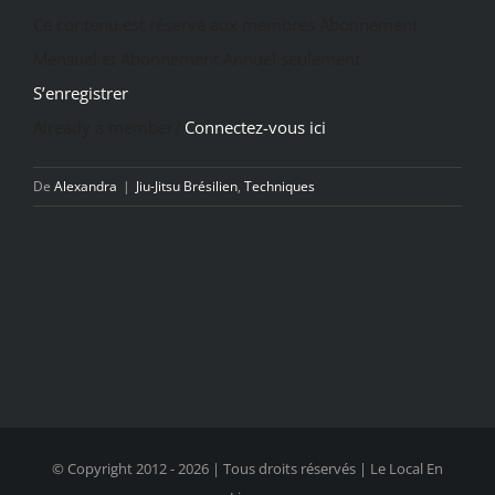
Ce contenu est réservé aux membres Abonnement
Mensuel et Abonnement Annuel seulement.
S’enregistrer
Already a member?
Connectez-vous ici
De
Alexandra
|
Jiu-Jitsu Brésilien
,
Techniques
© Copyright 2012 -
2026 | Tous droits réservés | Le Local En