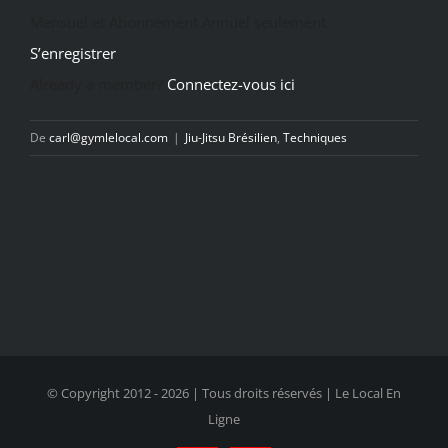
Mensuel et Abonnement Annuel seulement.
S’enregistrer
Already a member?
Connectez-vous ici
De
carl@gymlelocal.com
|
Jiu-Jitsu Brésilien
,
Techniques
© Copyright 2012 -
2026 | Tous droits réservés | Le Local En
Ligne