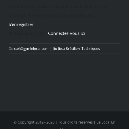
Ce contenu est réservé aux membres Abonnement
Mensuel et Abonnement Annuel seulement.
S’enregistrer
Already a member?
Connectez-vous ici
De
carl@gymlelocal.com
|
Jiu-Jitsu Brésilien
,
Techniques
© Copyright 2012 -
2026 | Tous droits réservés | Le Local En