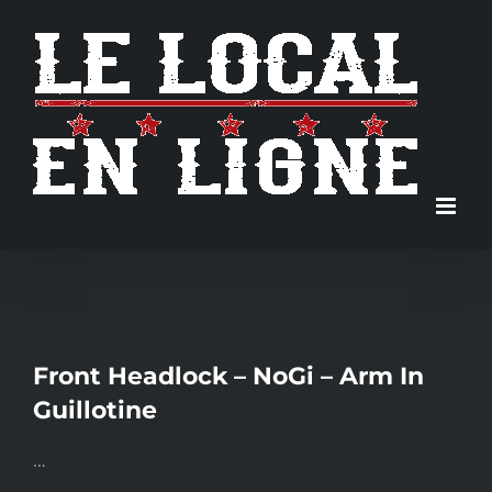
Skip
to
content
Front Headlock – NoGi – Arm In
Guillotine
…