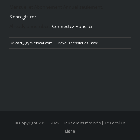
Mensuel et Abonnement Annuel seulement.
S’enregistrer
Already a member?
Connectez-vous ici
De
carl@gymlelocal.com
|
Boxe
,
Techniques Boxe
© Copyright 2012 -
2026 | Tous droits réservés | Le Local En
Ligne