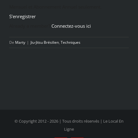
Mensuel et Abonnement Annuel seulement.
S’enregistrer
Already a member?
Connectez-vous ici
De
Marty
|
Jiu-Jitsu Brésilien
,
Techniques
© Copyright 2012 -
2026 | Tous droits réservés | Le Local En
Ligne