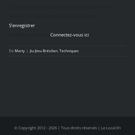
Ce contenu est réservé aux membres Abonnement
Mensuel et Abonnement Annuel seulement.
S’enregistrer
Already a member?
Connectez-vous ici
De
Marty
|
Jiu-Jitsu Brésilien
,
Techniques
© Copyright 2012 -
2026 | Tous droits réservés | Le Local En