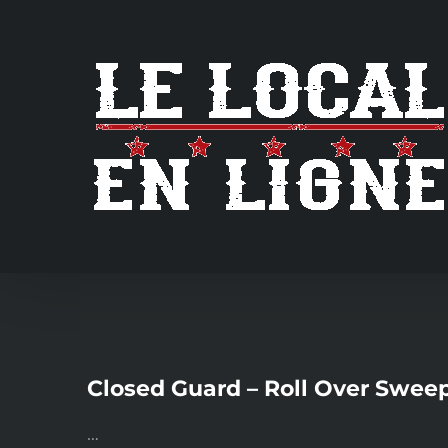
Skip
to
content
Closed Guard – Roll Over Swee
…