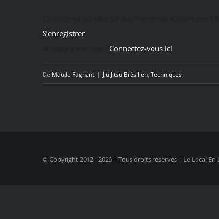
Ce contenu est réservé aux membres Abonnement M
S’enregistrer
Already a member?
Connectez-vous ici
De
Maude Fagnant
|
Jiu-Jitsu Brésilien
,
Techniques
© Copyright 2012 -
2026 | Tous droits réservés | Le Local En 