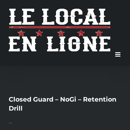
Skip
to
content
Closed Guard – NoGi – Retention
Drill
…