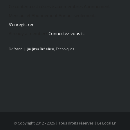
Ce contenu est réservé aux membres Abonnement
Mensuel et Abonnement Annuel seulement.
S’enregistrer
Already a member?
Connectez-vous ici
De
Yann
|
Jiu-Jitsu Brésilien
,
Techniques
© Copyright 2012 -
2026 | Tous droits réservés | Le Local En