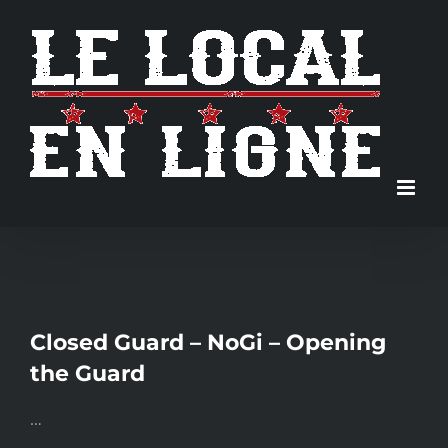
Skip
to
content
Closed Guard – NoGi – Opening
the Guard
…