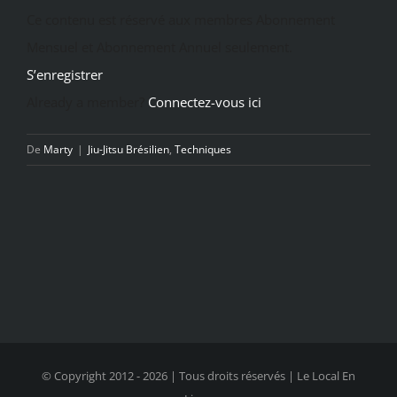
Ce contenu est réservé aux membres Abonnement
Mensuel et Abonnement Annuel seulement.
S’enregistrer
Already a member?
Connectez-vous ici
De
Marty
|
Jiu-Jitsu Brésilien
,
Techniques
© Copyright 2012 -
2026 | Tous droits réservés | Le Local En