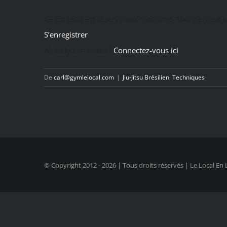
Ce contenu est réservé aux membres Abonnement M
S’enregistrer
Already a member?
Connectez-vous ici
De
carl@gymlelocal.com
|
Jiu-Jitsu Brésilien
,
Techniques
© Copyright 2012 -
2026 | Tous droits réservés | Le Local En 