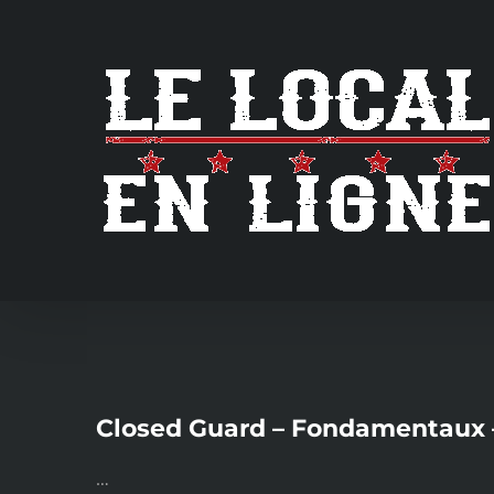
Skip
to
content
Closed Guard – Fondamentaux –
…