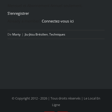
Mensuel et Abonnement Annuel seulement.
S’enregistrer
Already a member?
Connectez-vous ici
De
Marty
|
Jiu-Jitsu Brésilien
,
Techniques
© Copyright 2012 -
2026 | Tous droits réservés | Le Local En
Ligne