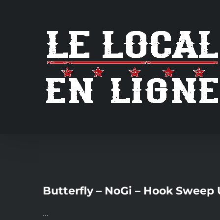
Skip
to
content
Butterfly – NoGi – Hook Sweep
…