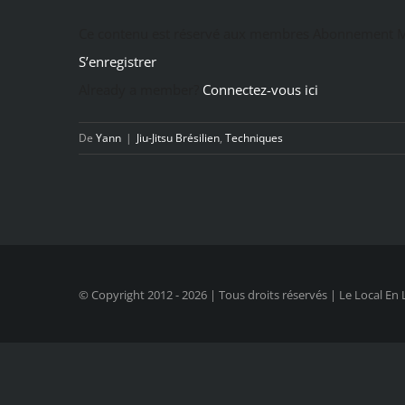
Ce contenu est réservé aux membres Abonnement M
S’enregistrer
Already a member?
Connectez-vous ici
De
Yann
|
Jiu-Jitsu Brésilien
,
Techniques
© Copyright 2012 -
2026 | Tous droits réservés | Le Local En 