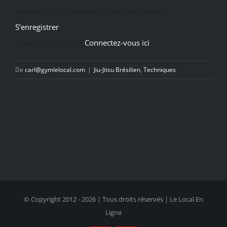
Mensuel et Abonnement Annuel seulement.
S’enregistrer
Already a member?
Connectez-vous ici
De
carl@gymlelocal.com
|
Jiu-Jitsu Brésilien
,
Techniques
© Copyright 2012 -
2026 | Tous droits réservés | Le Local En
Ligne