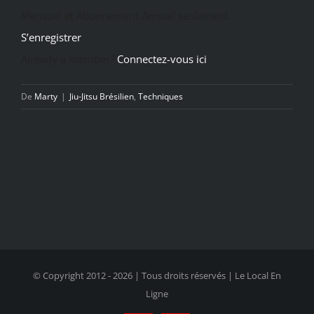
Mensuel et Abonnement Annuel seulement.
S’enregistrer
Already a member?
Connectez-vous ici
De
Marty
|
Jiu-Jitsu Brésilien
,
Techniques
© Copyright 2012 -
2026 | Tous droits réservés | Le Local En
Ligne