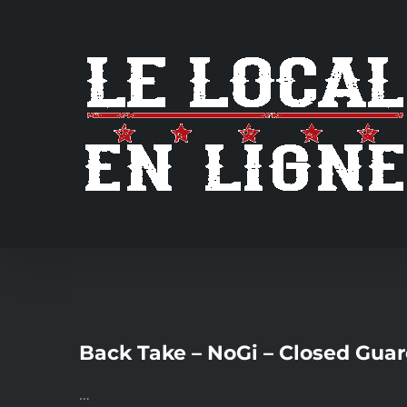
Skip
to
content
Back Take – NoGi – Closed Gua
…