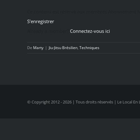
Ce contenu est réservé aux membres Abonnement M
S’enregistrer
Already a member?
Connectez-vous ici
De
Marty
|
Jiu-Jitsu Brésilien
,
Techniques
© Copyright 2012 -
2026 | Tous droits réservés | Le Local En 