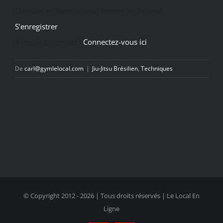
Mensuel et Abonnement Annuel seulement.
S’enregistrer
Already a member?
Connectez-vous ici
De
carl@gymlelocal.com
|
Jiu-Jitsu Brésilien
,
Techniques
© Copyright 2012 -
2026 | Tous droits réservés | Le Local En
Ligne