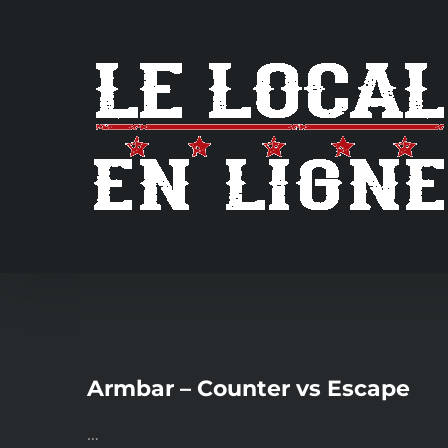
Skip
to
content
Armbar – Counter vs Escape
…