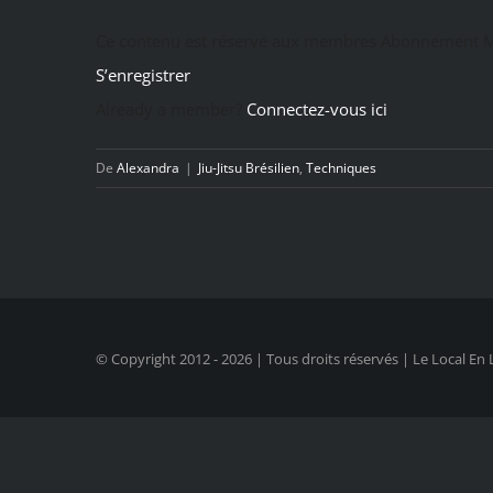
Ce contenu est réservé aux membres Abonnement M
S’enregistrer
Already a member?
Connectez-vous ici
De
Alexandra
|
Jiu-Jitsu Brésilien
,
Techniques
© Copyright 2012 -
2026 | Tous droits réservés | Le Local En 