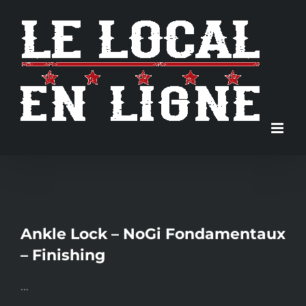
Skip
to
content
Ankle Lock – NoGi Fondamentaux
– Finishing
…