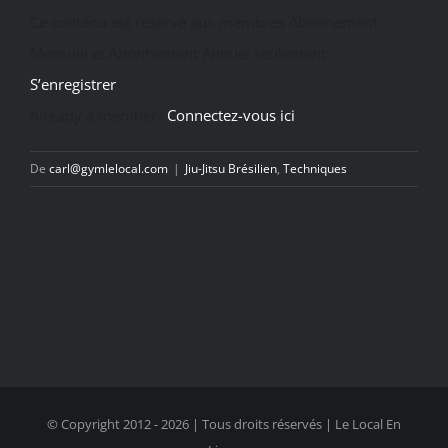
Ce contenu est réservé aux membres Abonnement
Mensuel et Abonnement Annuel seulement.
S’enregistrer
Already a member?
Connectez-vous ici
De
carl@gymlelocal.com
|
Jiu-Jitsu Brésilien
,
Techniques
© Copyright 2012 -
2026 | Tous droits réservés | Le Local En