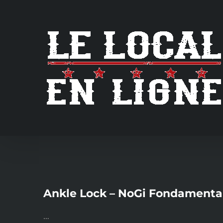
Skip
to
content
Ankle Lock – NoGi Fondamentau
…