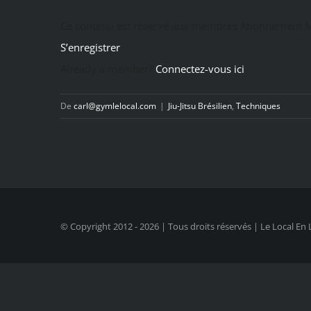
Ce contenu est réservé aux membres Abonnement M
S’enregistrer
Already a member?
Connectez-vous ici
De
carl@gymlelocal.com
|
Jiu-Jitsu Brésilien
,
Techniques
© Copyright 2012 -
2026 | Tous droits réservés | Le Local En 