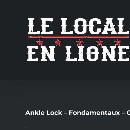
Skip
to
content
Ankle Lock – Fondamentaux – G
…