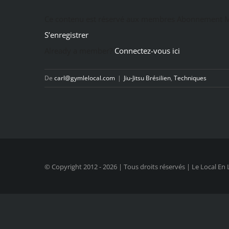
Ce contenu est réservé aux membres Abonnement M
S’enregistrer
Already a member?
Connectez-vous ici
De
carl@gymlelocal.com
|
Jiu-Jitsu Brésilien
,
Techniques
© Copyright 2012 -
2026 | Tous droits réservés | Le Local En 